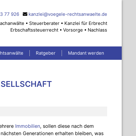
83 77 926
kanzlei@voegele-rechtsanwaelte.de
achanwälte • Steuerberater • Kanzlei für Erbrecht
Erbschaftssteuerrecht • Vorsorge • Nachlass
chtsanwälte
Ratgeber
Mandant werden
ESELLSCHAFT
ehrere
Immobilien
, sollen diese nach dem
e nächsten Generationen erhalten bleiben, was