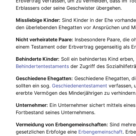
Erbvertrag verfassen, um zu vermeiden, dass im Tode
Erblassers oder seine Geschwister übergehen.
Missliebige Kinder:
Sind Kinder in der Ehe vorhande
den überlebenden Ehegatten vor Ansprüchen und Mi
Nicht verheiratete Paare:
Insbesondere Paare, die oh
einem Testament oder Erbvertrag gegenseitig als Er
Behinderte Kinder:
Soll ein behindertes Kind erben,
Behindertentestaments
der Zugriff des Sozialhilfet
Geschiedene Ehegatten:
Geschiedene Ehegatten, 
sollten ein sog.
Geschiedenentestament
verfassen, u
ererbte Vermögen des Minderjährigen zu verhindern
Unternehmer:
Ein Unternehmer sichert mittels eine
Fortbestand seines Unternehmens.
Vermeidung von Erbengemeinschaften:
Sind mehrer
gesetzlichen Erbfolge eine
Erbengemeinschaft
. Erb