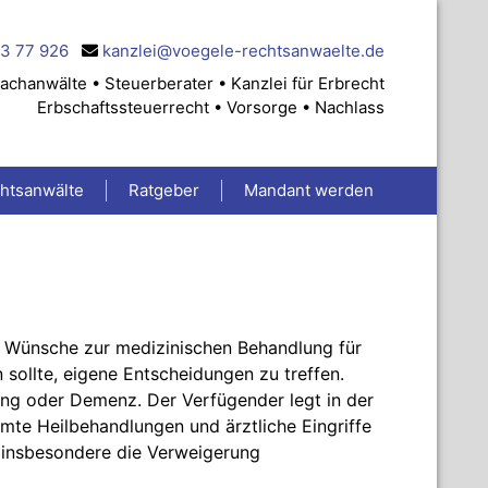
83 77 926
kanzlei@voegele-rechtsanwaelte.de
achanwälte • Steuerberater • Kanzlei für Erbrecht
Erbschaftssteuerrecht • Vorsorge • Nachlass
chtsanwälte
Ratgeber
Mandant werden
e Wünsche zur medizinischen Behandlung für
 sollte, eigene Entscheidungen zu treffen.
gung oder Demenz. Der Verfügender legt in der
mmte Heilbehandlungen und ärztliche Eingriffe
ei insbesondere die Verweigerung