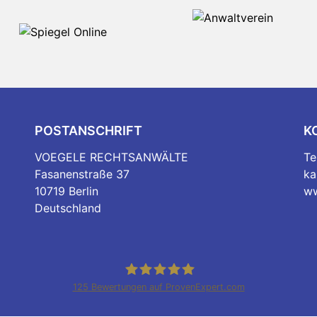
POSTANSCHRIFT
K
VOEGELE RECHTSANWÄLTE
Te
Fasanenstraße 37
ka
10719 Berlin
ww
Deutschland
125
Bewertungen auf ProvenExpert.com
voegele-rechtsanwaelte