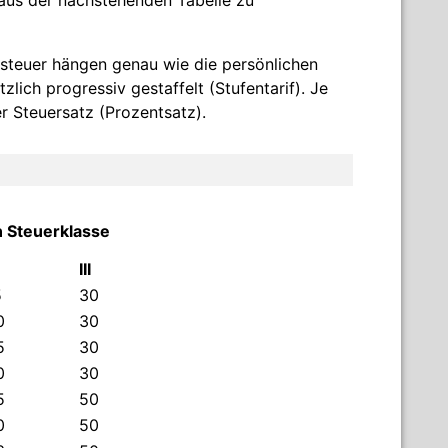
 aus der nachstehenden Tabelle zu
steuer hängen genau wie die persönlichen
lich progressiv gestaffelt (Stufentarif). Je
er Steuersatz (Prozentsatz).
n Steuerklasse
III
5
30
0
30
5
30
0
30
5
50
0
50