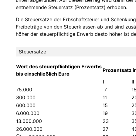
unten abgerundet. Auf diesen Betrag wird dann der
entnehmende Steuersatz (Prozentsatz) erhoben.
Die Steuersätze der Erbschaftsteuer und Schenkung
Freibeträge von den Steuerklassen ab und sind zusätz
höher der steuerpflichtige Erwerb desto höher ist d
Steuersätze
Wert des steuerpflichtigen Erwerbs
Prozentsatz i
bis einschließlich Euro
I
II
75.000
7
1
300.000
11
2
600.000
15
2
6.000.000
19
3
13.000.000
23
3
26.000.000
27
4